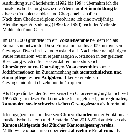
Ausbildung zur Chorleiterin (1992 bis 1994) übernahm ich die
musikalische Leitung sowie die
Atem- und Stimmbildung
bei
diversen Vokalensembles und Chorgemeinschaften.
Nach dem Chorleiterdiplom absolvierte ich eine zweijährige
Atemtherapie-Ausbildung (1996 bis 1998) nach der Methode
Middendorf und Glaser.
Im Jahr 2000 gründete ich ein
Vokalensemble
bei dem ich als
Sopranistin mitwirkte. Diese Formation trat bis 2009 an diversen
Gesangsanlässen im In- und Ausland auf. Nach einer neunjährigen
Pause musizieren wir in regelmässigen Abständen in der gleichen
Besetzung wieder. Seit vielen Jahren unterstütze ich
Chorsängerinnen, Chorsänger, Vokalensembles
sowie
Jodelformationen im Zusammenhang mit
atemtechnischen und
stimmpflegerischen Aufgaben.
Ebenso erteile ich
Gesangsunterricht einzeln und in Gruppen.
Als
Expertin
bei der Schweizerischen Chorvereinigung bin ich seit
1996 tätig. In dieser Funktion wirke ich regelmässig an
regionalen,
kantonalen sowie schweizerischen Gesangsfesten
als Jurorin mit.
Ich engagiere mich in diversen
Chorverbänden
in der Funktion als
musikalische Leiterin und Beraterin. Von 2012-2024 amtete ich als
Kantonaldirigentin des Zürcher Kantonalgesangvereins.
Mittlerweile prägen mich über
vier Jahrzehnte Erfahrung
als