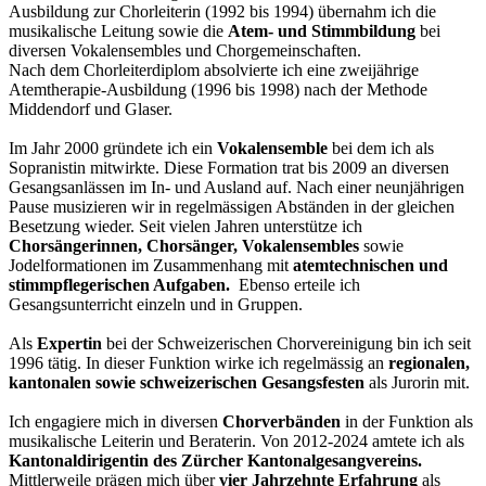
Ausbildung zur Chorleiterin (1992 bis 1994) übernahm ich die
musikalische Leitung sowie die
Atem- und Stimmbildung
bei
diversen Vokalensembles und Chorgemeinschaften.
Nach dem Chorleiterdiplom absolvierte ich eine zweijährige
Atemtherapie-Ausbildung (1996 bis 1998) nach der Methode
Middendorf und Glaser.
Im Jahr 2000 gründete ich ein
Vokalensemble
bei dem ich als
Sopranistin mitwirkte. Diese Formation trat bis 2009 an diversen
Gesangsanlässen im In- und Ausland auf. Nach einer neunjährigen
Pause musizieren wir in regelmässigen Abständen in der gleichen
Besetzung wieder. Seit vielen Jahren unterstütze ich
Chorsängerinnen, Chorsänger, Vokalensembles
sowie
Jodelformationen im Zusammenhang mit
atemtechnischen und
stimmpflegerischen Aufgaben.
Ebenso erteile ich
Gesangsunterricht einzeln und in Gruppen.
Als
Expertin
bei der Schweizerischen Chorvereinigung bin ich seit
1996 tätig. In dieser Funktion wirke ich regelmässig an
regionalen,
kantonalen sowie schweizerischen Gesangsfesten
als Jurorin mit.
Ich engagiere mich in diversen
Chorverbänden
in der Funktion als
musikalische Leiterin und Beraterin. Von 2012-2024 amtete ich als
Kantonaldirigentin des Zürcher Kantonalgesangvereins.
Mittlerweile prägen mich über
vier Jahrzehnte Erfahrung
als